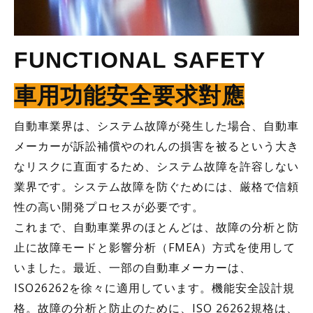
FUNCTIONAL SAFETY
車用功能安全要求對應
自動車業界は、システム故障が発生した場合、自動車
メーカーが訴訟補償やのれんの損害を被るという大き
なリスクに直面するため、システム
故障
を許容しない
業界です。システム
故障
を防ぐためには、厳格で信頼
性の高い開発プロセスが必要です。
これまで、自動車業界のほとんどは、故障の分析と防
止に故障モードと影響分析（FMEA）方式を使用して
いました。最近、一部の自動車メーカーは、
ISO26262を徐々に適用しています。機能安全設計規
格。故障の分析と防止のために、ISO 26262規格は、