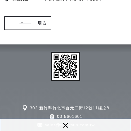
戻る
302 新竹縣竹北市台元二街12號11樓之8
03-5601601
×
sales@wellysun.com.tw