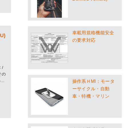
車載用規格機能安全
U)
の要求対応
 /
その
い理
操作系ＨMI：モータ
数の
ーサイクル・自動
を持
車・特機・マリン
FD、
な
用し
ドウ
能の