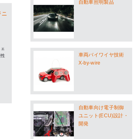
自動車照明製品
ジニ
ウェ
車両バイワイヤ技術
頼性
X-by-wire
自動車向け電子制御
ユニット(ECU)設計・
開発