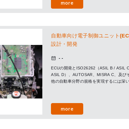
more
自動車向け電子制御ユニット(EC
設計・開発
ECUの開発とISO26262（ASIL B / ASIL C
ASIL D）、AUTOSAR、MISRA C、及び
他の自動車分野の規格を実現するには深
解が必要です。 WELLYSUNチームは複
ECUアプリケーションに関する専門知識
ち、車載ネットワークや車両診断（CAN 
UDS、ブートローダー、OBD -II、J1939
more
ど）などの再利用可能なモジュールを利
て、高品質のECUソフトウェア及びハー
ェア開発サービスを顧客に提供でき、機