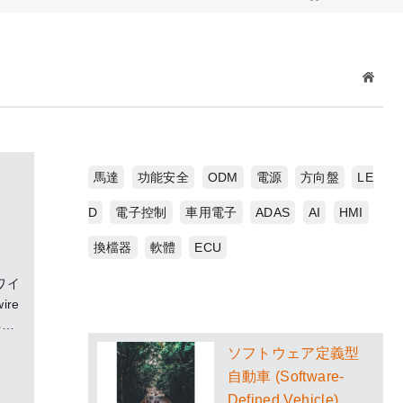
馬達
功能安全
ODM
電源
方向盤
LE
D
電子控制
車用電子
ADAS
AI
HMI
換檔器
軟體
ECU
ワイ
re
ネン
子信
ソフトウェア定義型
の
自動車 (Software-
Defined Vehicle)