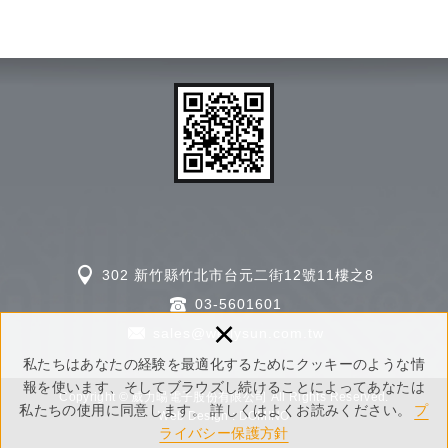
及びハードウェア開発サービスを顧客に提供で
き、機能の安全要件を実現します。
302 新竹縣竹北市台元二街12號11樓之8
03-5601601
×
sales@wellysun.com.tw
私たちはあなたの経験を最適化するためにクッキーのような情
報を使います、そしてブラウズし続けることによってあなたは
Copyright © 威力暘電子股份有限公司 All Rights Reserved.
私たちの使用に同意します。 詳しくはよくお読みください。
プ
Web Design : DOMINO
ライバシー保護方針