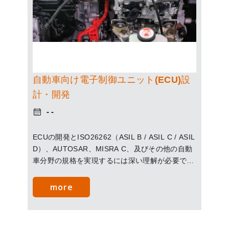
自動車向け電子制御ユニット(ECU)設
計・開発
ECUの開発とISO26262（ASIL B / ASIL C / ASIL
D）、AUTOSAR、MISRA C、及びその他の自動
車分野の規格を実現するには深い理解が必要で
す。 WELLYSUNチームは複数のECUアプリケー
ションに関する専門知識を持ち、車載ネットワー
more
クや車両診断（CAN FD、UDS、ブートローダ
ー、OBD -II、J1939など）などの再利用可能なモ
ジュールを利用して、高品質のECUソフトウェア